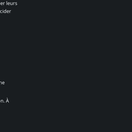
er leurs
ncider
une
on. À