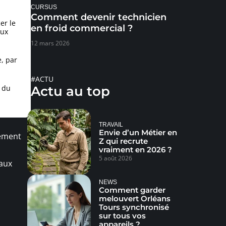
CURSUS
Comment devenir technicien
er le
en froid commercial ?
aux
12 mars 2026
e, par
#ACTU
s du
Actu au top
TRAVAIL
Envie d’un Métier en
lement
Z qui recrute
vraiment en 2026 ?
5 août 2026
 aux
NEWS
Comment garder
melouvert Orléans
Tours synchronisé
sur tous vos
appareils ?