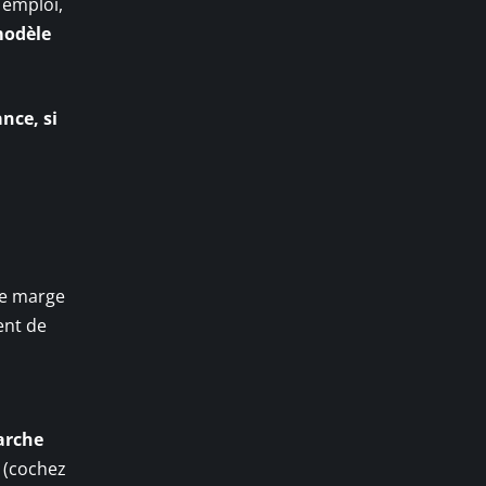
 emploi,
odèle
.
nce, si
ne marge
ent de
arche
(cochez