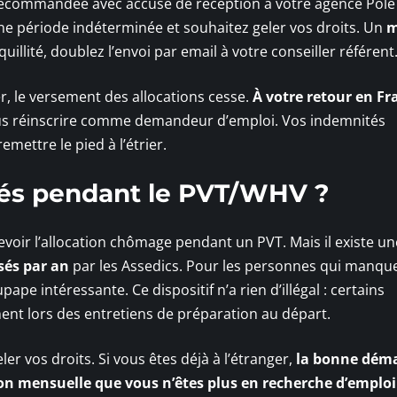
 recommandée avec accusé de réception à votre agence Pôle
ne période indéterminée et souhaitez geler vos droits. Un
m
quillité, doublez l’envoi par email à votre conseiller référent
r, le versement des allocations cesse.
À votre retour en Fra
 vous réinscrire comme demandeur d’emploi. Vos indemnités
ettre le pied à l’étrier.
tés pendant le PVT/WHV ?
cevoir l’allocation chômage pendant un PVT. Mais il existe u
sés par an
par les Assedics. Pour les personnes qui manqu
ape intéressante. Ce dispositif n’a rien d’illégal : certains
ent lors des entretiens de préparation au départ.
eler vos droits. Si vous êtes déjà à l’étranger,
la bonne dém
tion mensuelle que vous n’êtes plus en recherche d’emploi