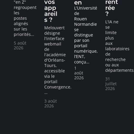
vos
rent
en
"en Z"
app
rée
regroupent
L’Université
les
areil
?
de
postes
Rouen
s ?
L'IA ne
alignés
Normandie
se
Melouvert
sur les
se
limite
désigne
priorités
…
distingue
plus
l'interface
par son
5 août
aux
webmail
portail
2026
laboratoires
de
numérique,
de
l'académie
l’ENT,
recherche
d'Orléans-
conçu
…
ou aux
Tours,
1
départements
accessible
août
via le
2026
31
portail
juillet
Convergence.
2026
…
3 août
2026