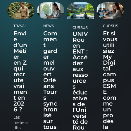
TRAVAIL
NEWS
CURSUS
CURSUS
Envi
Com
Et si
UNIV
e
men
vous
Rou
d’un
t
utili
en
Méti
gard
siez
ENT :
er
er
My
Accé
en Z
mel
Digi
dez
qui
ouv
tal
aux
recr
ert
cam
resso
ute
Orlé
pus
urce
vrai
ans
ESM
s
men
Tour
E
éduc
t en
s
com
ative
202
sync
me
s de
6 ?
hron
un
l’Uni
isé
pro
versi
Les
sur
dès
té de
métiers
tous
la
Rou
dits