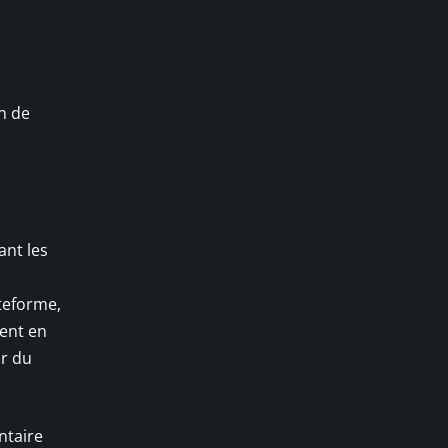
in de
ant les
ateforme,
cent en
ir du
ntaire