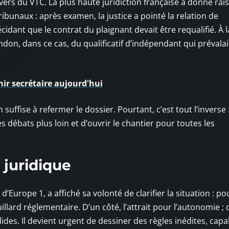
vers du VTC. La plus haute juridiction française a donné rai
ribunaux : après examen, la justice a pointé la relation de
dant que le contrat du plaignant devait être requalifié. À la 
ndon, dans ce cas, du qualificatif d’indépendant qui prévalai
ir secrétaire aujourd'hui
suffise à refermer le dossier. Pourtant, c’est tout l’inverse :
débats plus loin et d’ouvrir le chantier pour toutes les
 juridique
’Europe 1, a affiché sa volonté de clarifier la situation : pour
llard réglementaire. D’un côté, l’attrait pour l’autonomie ; 
olides. Il devient urgent de dessiner des règles inédites, cap