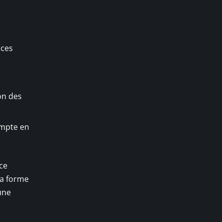
 ces
ion des
ompte en
nce
la forme
une