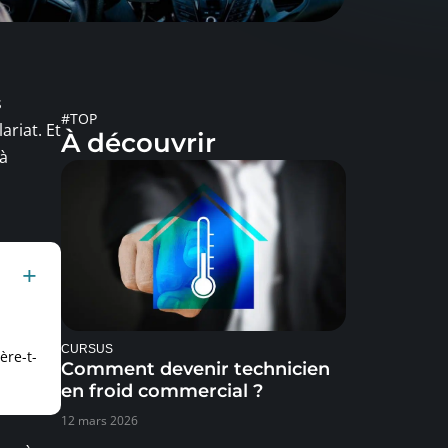
s
#TOP
ariat. Et
À découvrir
 à
CURSUS
ère-t-
Comment devenir technicien
en froid commercial ?
12 mars 2026