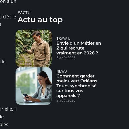
son à un
#ACTU
clé : le
Actu au top
t
TRAVAIL
Envie d’un Métier en
Z qui recrute
vraiment en 2026 ?
5 août 2026
 le
NEWS
Comment garder
melouvert Orléans
Tours synchronisé
sur tous vos
appareils ?
3 août 2026
 elle, il
de
ables