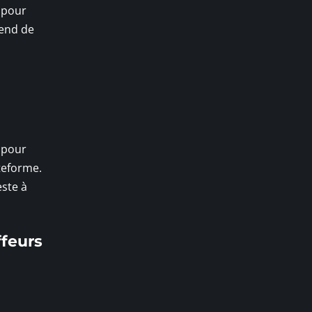
s pour
rend de
 pour
teforme.
este à
ffeurs