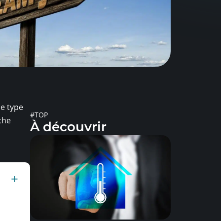
le type
#TOP
che
À découvrir