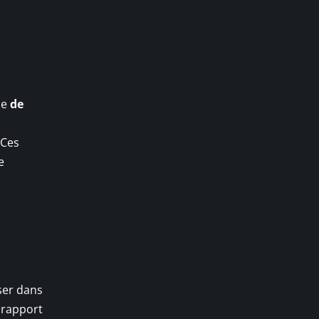
ue
de
 Ces
e
ser dans
n rapport