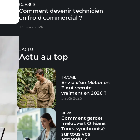
CURSUS
Comment devenir technicien
en froid commercial ?
12 mars 2026
#ACTU
Actu au top
TRAVAIL
Envie d’un Métier en
Z qui recrute
vraiment en 2026 ?
5 août 2026
NEWS
Comment garder
melouvert Orléans
Tours synchronisé
sur tous vos
appareils ?