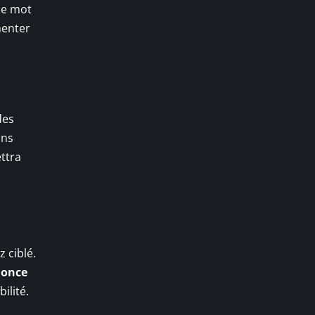
le mot
menter
des
ans
ttra
z ciblé.
nonce
ilité.