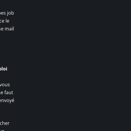
pes job
ce le
se mail
ploi
 vous
ne faut
 envoyé
rcher