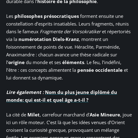
durable dans l’
histoire de la philosophie
.
Les
philosophes présocratiques
forment ensuite une
constellation d’esprits insatiables. Leurs fragments, réunis
dans le fameux
Fragmente der Vorsokratiker
et répertoriés
via la
numérotation Diels-Kranz
, montrent un
foisonnement de points de vue. Héraclite, Parménide,
Anaximandre : chacun avance une thèse radicale sur
l’
origine
du monde et ses
éléments
. Le feu, l’indéfini,
l’être : ces concepts alimentent la
pensée occidentale
et
lui donnent sa dynamique.
Lire également :
Nom du plus jeune diplômé du
monde: qui est-il et quel âge a-t-il ?
La cité de
Milet
, carrefour marchand d’
Asie Mineure
, joue
ici un rôle moteur. C’est là que les idées venues d’Orient
croisent la curiosité grecque, provoquant un mélange
fertile. Les premiers penseurs grecs y rencontrent des